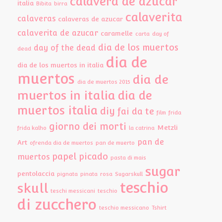
calavera de azúcar
italia
Bibita
birra
calaverita
calaveras
calaveras de azucar
calaverita de azucar
caramelle
carta
day of
dia de los muertos
day of the dead
dead
dia de
dia de los muertos in italia
muertos
dia de
dia de muertos 2015
muertos in italia
dia de
muertos italia
diy
fai da te
film
frida
giorno dei morti
Metzli
frida kalho
la catrina
pan de
Art
ofrenda dia de muertos
pan de muerto
papel picado
muertos
pasta di mais
sugar
pentolaccia
pignata
pinata
rosa
Sugarskull
teschio
skull
teschi messicani
teschio
di zucchero
teschio messicano
Tshirt