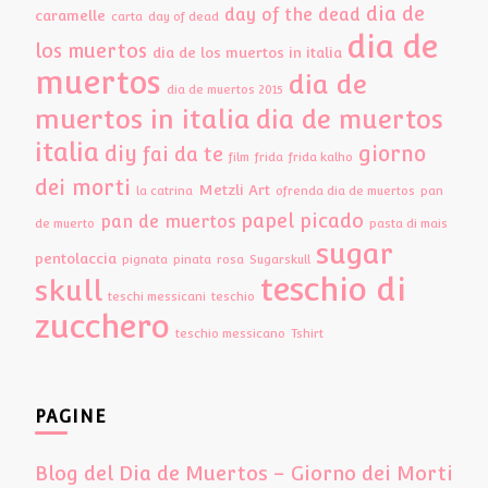
dia de
day of the dead
caramelle
carta
day of dead
dia de
los muertos
dia de los muertos in italia
muertos
dia de
dia de muertos 2015
muertos in italia
dia de muertos
italia
diy
giorno
fai da te
film
frida
frida kalho
dei morti
Metzli Art
la catrina
ofrenda dia de muertos
pan
papel picado
pan de muertos
de muerto
pasta di mais
sugar
pentolaccia
pignata
pinata
rosa
Sugarskull
teschio di
skull
teschi messicani
teschio
zucchero
teschio messicano
Tshirt
PAGINE
Blog del Dia de Muertos – Giorno dei Morti