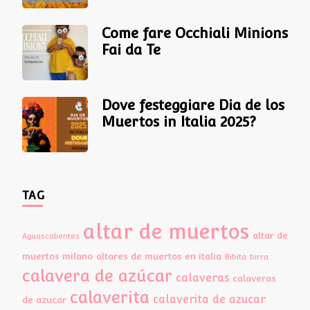
Come fare Occhiali Minions
Fai da Te
Dove festeggiare Dia de los
Muertos in Italia 2025?
TAG
altar de muertos
altar de
Aguascalientes
muertos milano
altares de muertos en italia
Bibita
birra
calavera de azúcar
calaveras
calaveras
calaverita
calaverita de azucar
de azucar