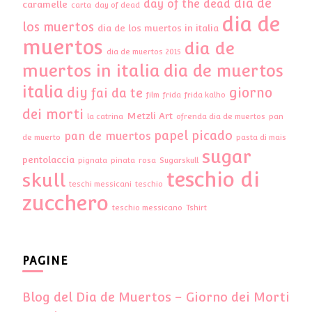
dia de
day of the dead
caramelle
carta
day of dead
dia de
los muertos
dia de los muertos in italia
muertos
dia de
dia de muertos 2015
muertos in italia
dia de muertos
italia
diy
giorno
fai da te
film
frida
frida kalho
dei morti
Metzli Art
la catrina
ofrenda dia de muertos
pan
papel picado
pan de muertos
de muerto
pasta di mais
sugar
pentolaccia
pignata
pinata
rosa
Sugarskull
teschio di
skull
teschi messicani
teschio
zucchero
teschio messicano
Tshirt
PAGINE
Blog del Dia de Muertos – Giorno dei Morti