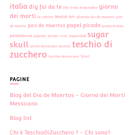
italia
diy
giorno
fai da te
film
frida
frida kalho
dei morti
Metzli Art
la catrina
ofrenda dia de muertos
pan
papel picado
pan de muertos
de muerto
pasta di mais
sugar
pentolaccia
pignata
pinata
rosa
Sugarskull
teschio di
skull
teschi messicani
teschio
zucchero
teschio messicano
Tshirt
PAGINE
Blog del Dia de Muertos – Giorno dei Morti
Messicano
Blog list
Chi è TeschioDiZucchero ? – Chi sono?