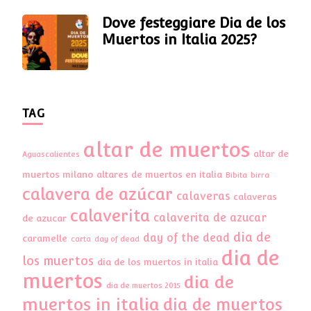
Dove festeggiare Dia de los
Muertos in Italia 2025?
TAG
altar de muertos
altar de
Aguascalientes
muertos milano
altares de muertos en italia
Bibita
birra
calavera de azúcar
calaveras
calaveras
calaverita
calaverita de azucar
de azucar
dia de
day of the dead
caramelle
carta
day of dead
dia de
los muertos
dia de los muertos in italia
muertos
dia de
dia de muertos 2015
muertos in italia
dia de muertos