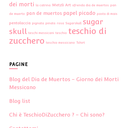
dei morti
Metzli Art
la catrina
ofrenda dia de muertos
pan
papel picado
pan de muertos
de muerto
pasta di mais
sugar
pentolaccia
pignata
pinata
rosa
Sugarskull
teschio di
skull
teschi messicani
teschio
zucchero
teschio messicano
Tshirt
PAGINE
Blog del Dia de Muertos – Giorno dei Morti
Messicano
Blog list
Chi è TeschioDiZucchero ? – Chi sono?