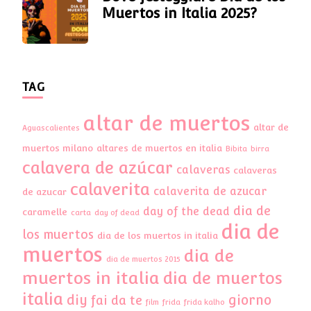
Muertos in Italia 2025?
TAG
altar de muertos
altar de
Aguascalientes
muertos milano
altares de muertos en italia
Bibita
birra
calavera de azúcar
calaveras
calaveras
calaverita
calaverita de azucar
de azucar
dia de
day of the dead
caramelle
carta
day of dead
dia de
los muertos
dia de los muertos in italia
muertos
dia de
dia de muertos 2015
muertos in italia
dia de muertos
italia
diy
giorno
fai da te
film
frida
frida kalho