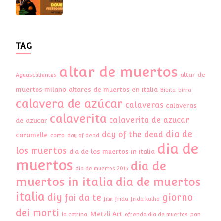
TAG
altar de muertos
altar de
Aguascalientes
muertos milano
altares de muertos en italia
Bibita
birra
calavera de azúcar
calaveras
calaveras
calaverita
calaverita de azucar
de azucar
dia de
day of the dead
caramelle
carta
day of dead
dia de
los muertos
dia de los muertos in italia
muertos
dia de
dia de muertos 2015
muertos in italia
dia de muertos
italia
diy
giorno
fai da te
film
frida
frida kalho
dei morti
Metzli Art
la catrina
ofrenda dia de muertos
pan