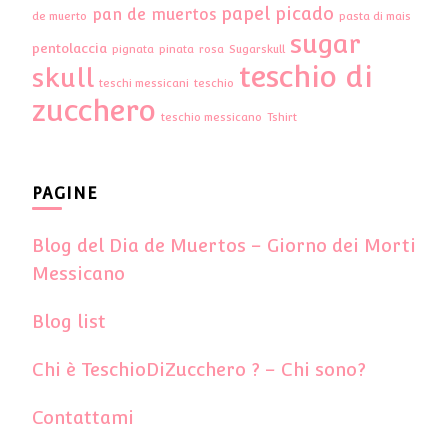
papel picado
pan de muertos
de muerto
pasta di mais
sugar
pentolaccia
pignata
pinata
rosa
Sugarskull
teschio di
skull
teschi messicani
teschio
zucchero
teschio messicano
Tshirt
PAGINE
Blog del Dia de Muertos – Giorno dei Morti
Messicano
Blog list
Chi è TeschioDiZucchero ? – Chi sono?
Contattami