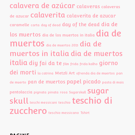
calavera de azúcar
calaveras
calaveras
calaverita
calaverita de azucar
de azucar
dia de
day of the dead
caramelle
carta
day of dead
dia de
los muertos
dia de los muertos in italia
muertos
dia de
dia de muertos 2015
muertos in italia
dia de muertos
italia
diy
giorno
fai da te
film
frida
frida kalho
dei morti
Metzli Art
la catrina
ofrenda dia de muertos
pan
papel picado
pan de muertos
de muerto
pasta di mais
sugar
pentolaccia
pignata
pinata
rosa
Sugarskull
teschio di
skull
teschi messicani
teschio
zucchero
teschio messicano
Tshirt