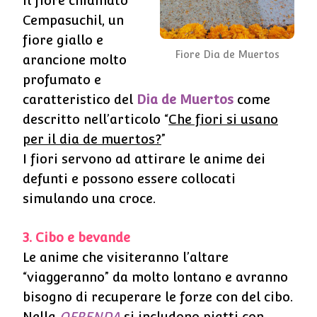
il fiore chiamato
Cempasuchil, un
fiore giallo e
Fiore Dia de Muertos
arancione molto
profumato e
caratteristico del
Dia de Muertos
come
descritto nell’articolo “
Che fiori si usano
per il dia de muertos?
”
I fiori servono ad attirare le anime dei
defunti e possono essere collocati
simulando una croce.
3. Cibo e bevande
Le anime che visiteranno l’altare
“viaggeranno” da molto lontano e avranno
bisogno di recuperare le forze con del cibo.
Nella
OFRENDA
si includono piatti con