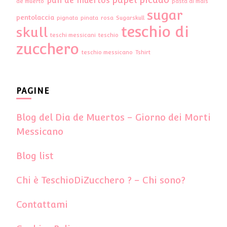
pan de muertos
de muerto
pasta di mais
sugar
pentolaccia
pignata
pinata
rosa
Sugarskull
teschio di
skull
teschi messicani
teschio
zucchero
teschio messicano
Tshirt
PAGINE
Blog del Dia de Muertos – Giorno dei Morti
Messicano
Blog list
Chi è TeschioDiZucchero ? – Chi sono?
Contattami