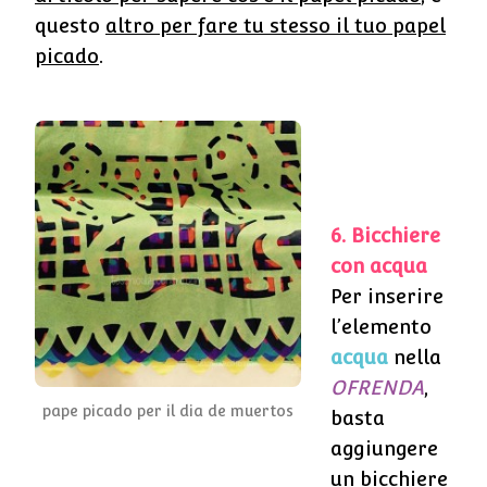
questo
altro per fare tu stesso il tuo papel
picado
.
6. Bicchiere
con acqua
Per inserire
l’elemento
acqua
nella
OFRENDA
,
pape picado per il dia de muertos
basta
aggiungere
un bicchiere