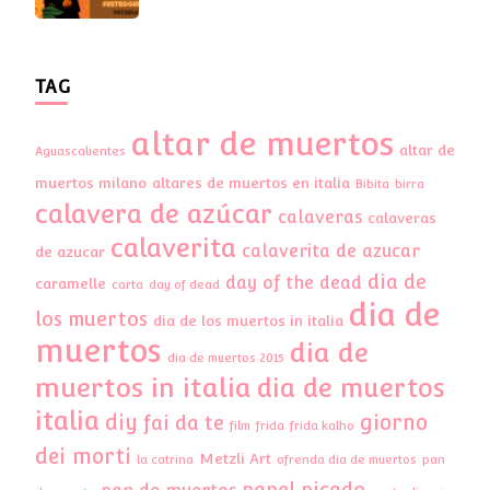
TAG
altar de muertos
altar de
Aguascalientes
muertos milano
altares de muertos en italia
Bibita
birra
calavera de azúcar
calaveras
calaveras
calaverita
calaverita de azucar
de azucar
dia de
day of the dead
caramelle
carta
day of dead
dia de
los muertos
dia de los muertos in italia
muertos
dia de
dia de muertos 2015
muertos in italia
dia de muertos
italia
diy
giorno
fai da te
film
frida
frida kalho
dei morti
Metzli Art
la catrina
ofrenda dia de muertos
pan
papel picado