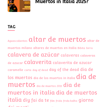
Muertos in Italia 2025?
TAG
altar de muertos
altar de
Aguascalientes
muertos milano
altares de muertos en italia
Bibita
birra
calavera de azúcar
calaveras
calaveras
calaverita
calaverita de azucar
de azucar
dia de
day of the dead
caramelle
carta
day of dead
dia de
los muertos
dia de los muertos in italia
muertos
dia de
dia de muertos 2015
muertos in italia
dia de muertos
italia
diy
giorno
fai da te
film
frida
frida kalho