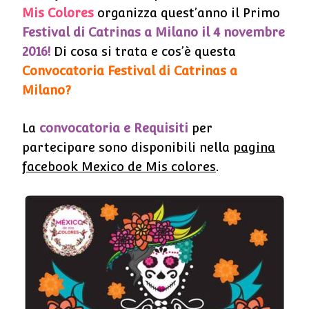
Mis Colores
organizza quest’anno il Primo
Festival di Catrinas a Milano il 4 novembre
2016!
Di cosa si trata e cos’è questa
Convocatoria Festival di Catrinas a
Milano?
La
convocatoria e Requisiti
per
partecipare sono disponibili nella
pagina
facebook Mexico de Mis colores
.