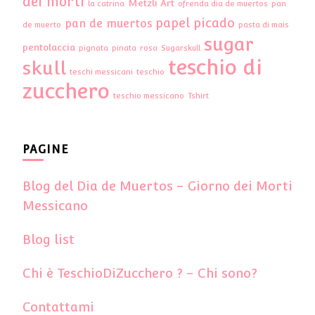
dei morti
Metzli Art
la catrina
ofrenda dia de muertos
pan
papel picado
pan de muertos
de muerto
pasta di mais
sugar
pentolaccia
pignata
pinata
rosa
Sugarskull
teschio di
skull
teschi messicani
teschio
zucchero
teschio messicano
Tshirt
PAGINE
Blog del Dia de Muertos – Giorno dei Morti
Messicano
Blog list
Chi è TeschioDiZucchero ? – Chi sono?
Contattami